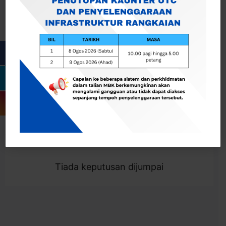
Cari
Togol Penapis
Showing 0 result
Tiada keputusan dijumpai