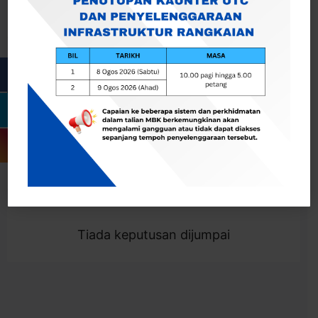
Cari
Togol Penapis
Showing 0 result
Tiada keputusan dijumpai