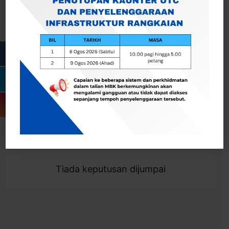
Cari
Togol Penapis
Showing 0 result
Tiada keputusan dijumpai