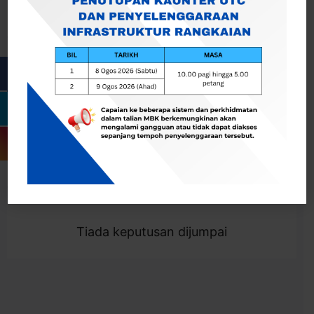
Cari
Togol Penapis
Showing 0 result
Tiada keputusan dijumpai