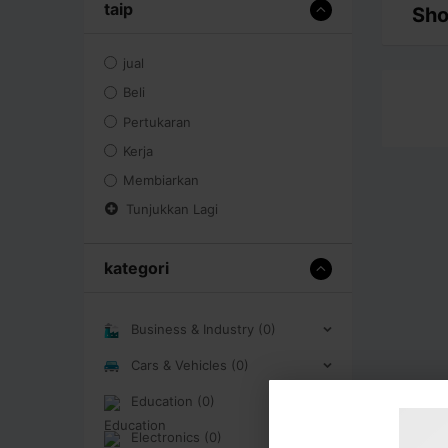
taip
Sho
jual
Beli
Pertukaran
Kerja
Membiarkan
Tunjukkan Lagi
kategori
Business & Industry (0)
Cars & Vehicles (0)
Education (0)
Electronics (0)