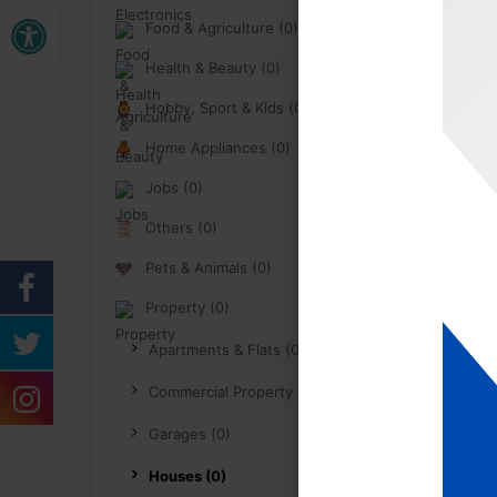
Buka bar alat
Food & Agriculture (0)
Health & Beauty (0)
Hobby, Sport & Kids (0)
Home Appliances (0)
Jobs (0)
Others (0)
Pets & Animals (0)
Property (0)
Apartments & Flats (0)
Commercial Property (0)
Garages (0)
Houses (0)