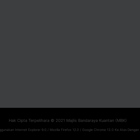
Hak Cipta Terpelihara © 2021 Majlis Bandaraya Kuantan (MBK)
gunakan Internet Explorer 9.0 / Mozilla Firefox 12.0 / Google Chrome 13.0 Ke Atas Dengan