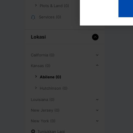
Plots & Land (0)
Services (0)
Lokasi
California (0)
Kansas (0)
Abilene (0)
Hutchinson (0)
Louisiana (0)
New Jersey (0)
New York (0)
Tunjukkan Lagi