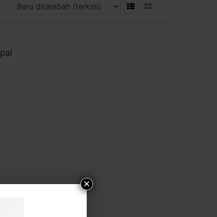
pai
×