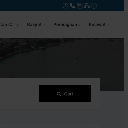
tan ICT
Rakyat
Perniagaan
Pelawat
Cari