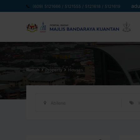
Langkau
adu
(609) 5121666 / 5121555 / 5121618 / 5121619
ke
kandungan
Rumah
Property
Houses
Abilene