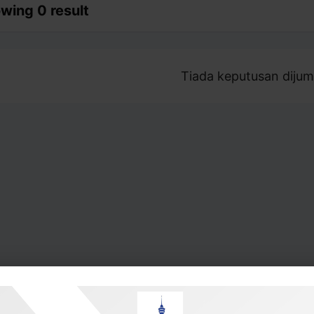
wing 0 result
Tiada keputusan dijum