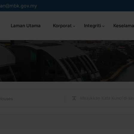
an
mbk.gov.my
Laman Utama
Korporat
Integriti
Keselama
Houses