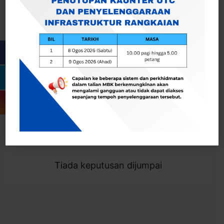
Cari
Togol Penapis
Showing 0 result
Tiada keputusan dijumpai