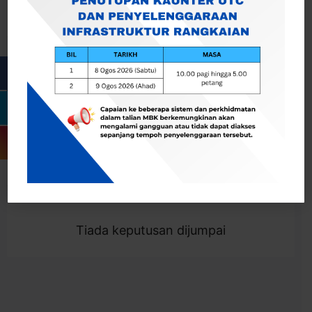
Cari
Togol Penapis
Showing 0 result
Tiada keputusan dijumpai