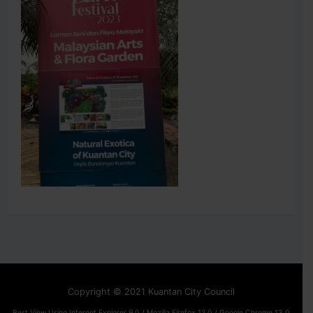
Copyright © 2021 Kuantan City Council
Best View Using Internet Explorer 9.0 / Mozilla Firefox 12.0 / Google Chrome 13.0