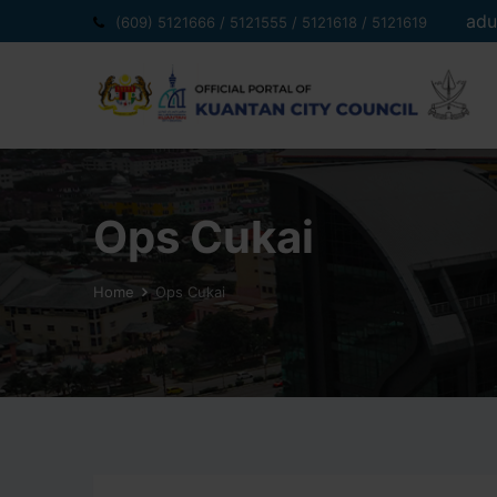
Skip
adu
(609) 5121666 / 5121555 / 5121618 / 5121619
to
content
Ops Cukai
Home
Ops Cukai