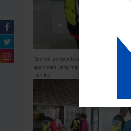
Operasi penguatkuasaan tunggakan Cukai 
apartment yang mempunyai tunggakan selam
Hari Ini.