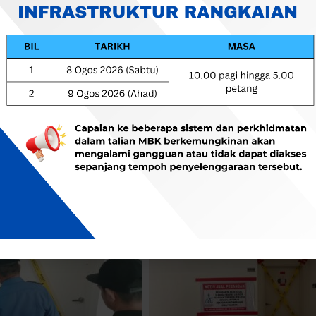
Taksiran Am diteruskan di Swiss Garden Resort Residen
a 4 tahun dan ke atas. Lunaskan Tanggungjawab, Bangun