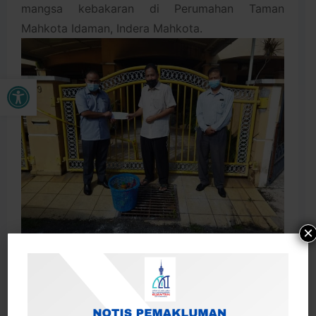
mangsa kebakaran di Perumahan Taman
Mahkota Idaman, Indera Mahkota.
Open toolbar
×