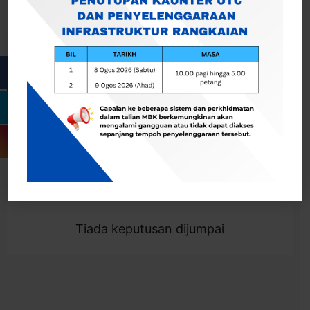
Cari
Togol Penapis
Showing 0 result
Tiada keputusan dijumpai