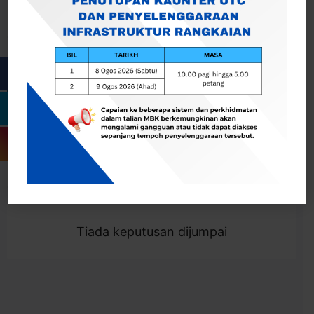
Cari
Togol Penapis
Showing 0 result
Tiada keputusan dijumpai