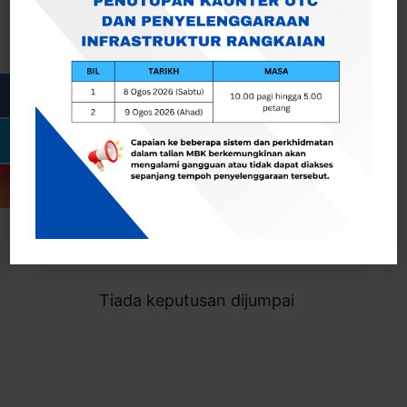
Cari
Togol Penapis
Showing 0 result
Tiada keputusan dijumpai