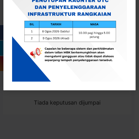
Cari
Togol Penapis
Showing 0 result
Tiada keputusan dijumpai