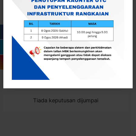
Cari
Togol Penapis
Showing 0 result
Tiada keputusan dijumpai