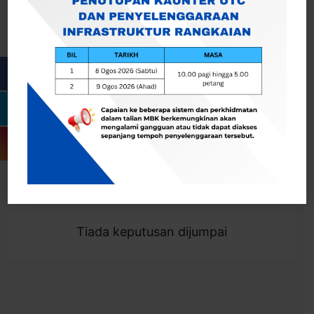
Cari
Togol Penapis
Showing 0 result
Tiada keputusan dijumpai