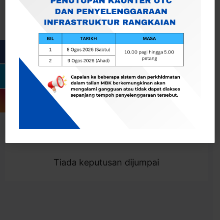
Cari
Togol Penapis
Showing 0 result
Tiada keputusan dijumpai