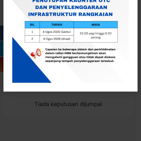
Cari
Togol Penapis
Showing 0 result
Tiada keputusan dijumpai