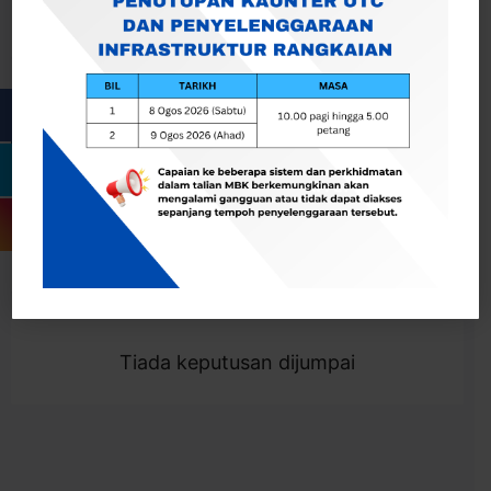
Cari
Togol Penapis
Showing 0 result
Tiada keputusan dijumpai