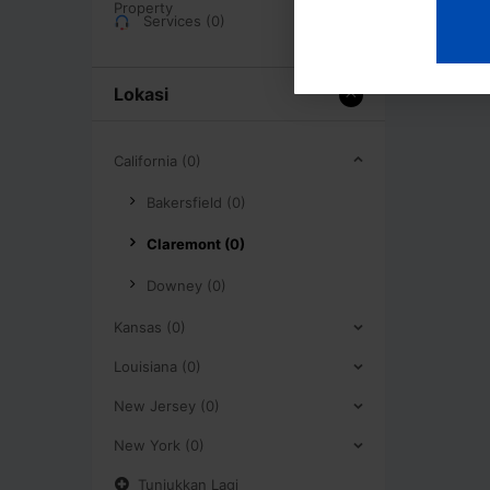
Services (0)
Lokasi
California (0)
Bakersfield (0)
Claremont (0)
Downey (0)
Kansas (0)
Louisiana (0)
New Jersey (0)
New York (0)
Tunjukkan Lagi