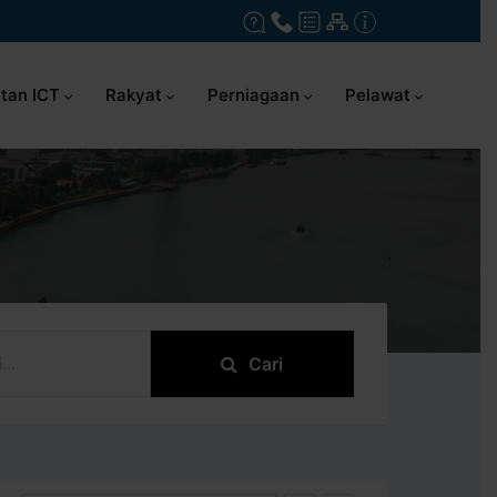
tan ICT
Rakyat
Perniagaan
Pelawat
Cari