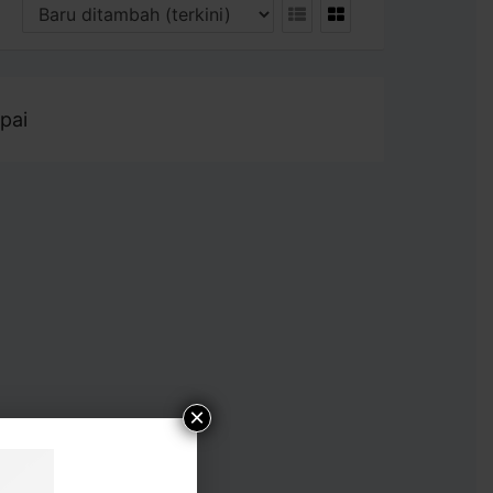
pai
×