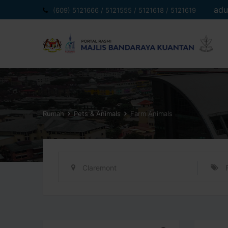
Langkau
adu
(609) 5121666 / 5121555 / 5121618 / 5121619
ke
kandungan
Rumah
Pets & Animals
Farm Animals
Claremont