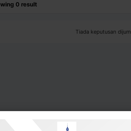
wing 0 result
Tiada keputusan dijum