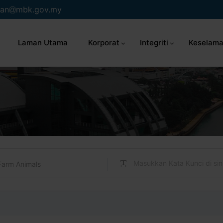
an
mbk.gov.my
Laman Utama
Korporat
Integriti
Keselama
Farm Animals