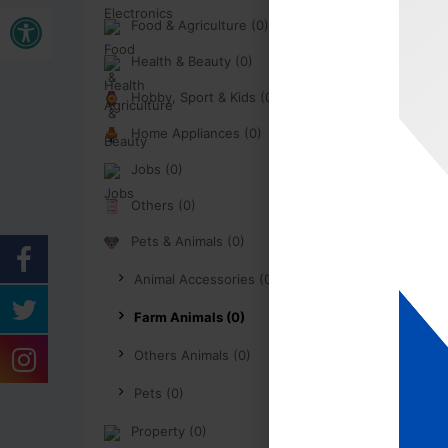
Buka bar alat
Food & Agriculture (0)
Health & Beauty (0)
Hobby, Sport & Kids (0)
Home Appliances (0)
Jobs (0)
Others (0)
Pets & Animals (0)
Animal Accessories (0)
Farm Animals (0)
Others Animals (0)
Pets (0)
Property (0)