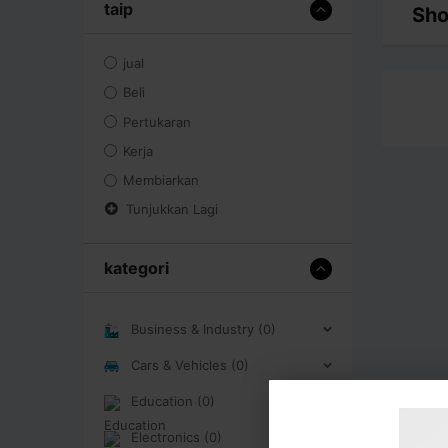
taip
Sho
jual
Beli
Pertukaran
Kerja
Membiarkan
Tunjukkan Lagi
kategori
Business & Industry (0)
Cars & Vehicles (0)
Education (0)
Electronics (0)