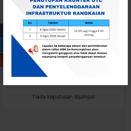
Cari
Togol Penapis
Showing 0 result
Tiada keputusan dijumpai