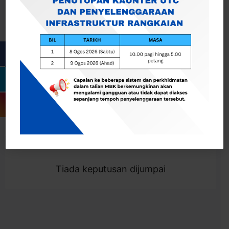
Cari
Togol Penapis
Showing 0 result
Tiada keputusan dijumpai