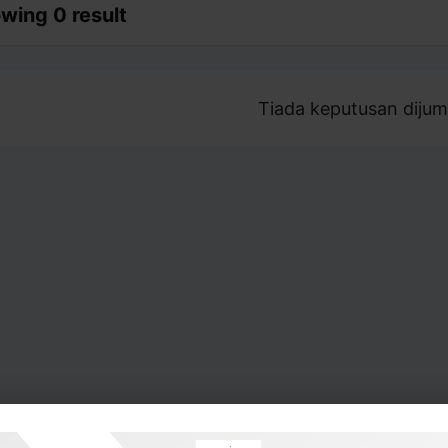
wing 0 result
Tiada keputusan dijum