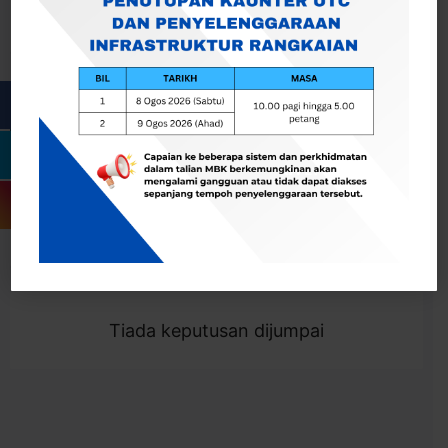
Cari
Togol Penapis
Showing 0 result
Tiada keputusan dijumpai