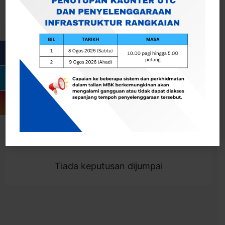
Cari
Togol Penapis
Showing 0 result
Tiada keputusan dijumpai