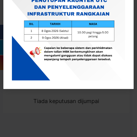
Cari
Togol Penapis
Showing 0 result
Tiada keputusan dijumpai