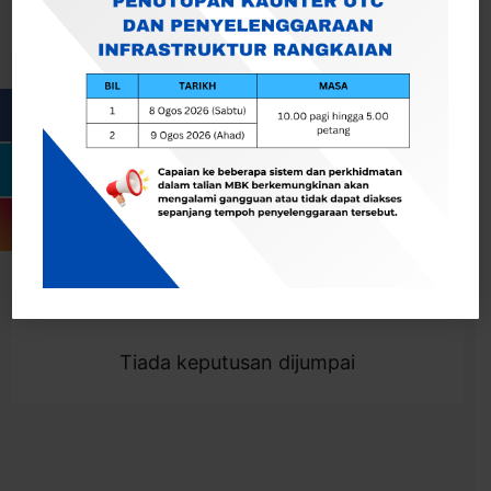
Cari
Togol Penapis
Showing 0 result
Tiada keputusan dijumpai