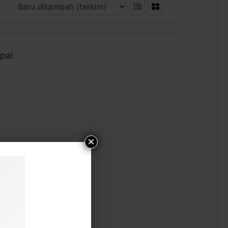
pai
×