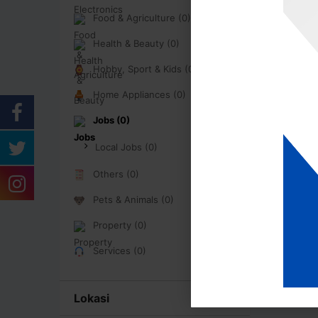
Food & Agriculture (0)
Health & Beauty (0)
Hobby, Sport & Kids (0)
Home Appliances (0)
Jobs (0)
Local Jobs (0)
Others (0)
Pets & Animals (0)
Property (0)
Services (0)
Lokasi