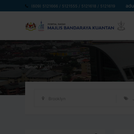
Langkau
adu
(609) 5121666 / 5121555 / 5121618 / 5121619
ke
kandungan
Rumah
Jobs
Brooklyn