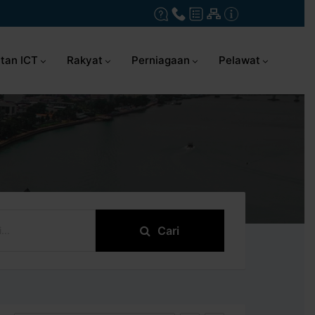
tan ICT
Rakyat
Perniagaan
Pelawat
Cari