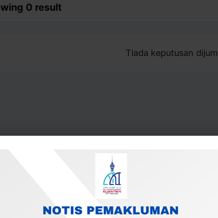
wing 0 result
Tiada keputusan dijum