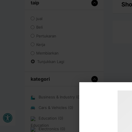
taip
Sho
jual
Beli
Pertukaran
Kerja
Membiarkan
Tunjukkan Lagi
kategori
Business & Industry (0)
Cars & Vehicles (0)
Buka bar alat
Education (0)
Electronics (0)