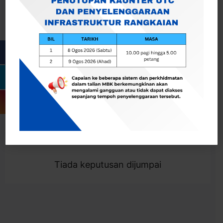
Cari
Togol Penapis
Showing 0 result
Tiada keputusan dijumpai