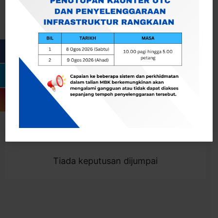
Cari
Togol Penapis
Showing 0 result
Tiada keputusan dijumpai