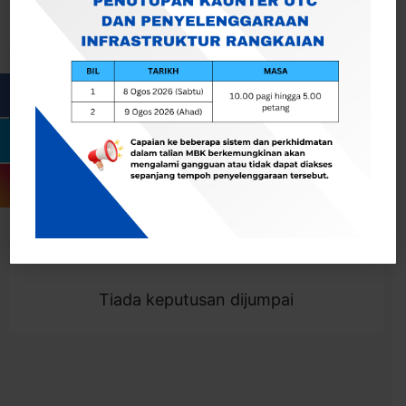
Cari
Togol Penapis
Showing 0 result
Tiada keputusan dijumpai