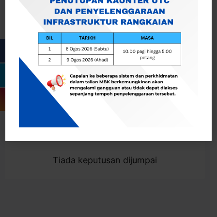
Cari
Togol Penapis
Showing 0 result
Tiada keputusan dijumpai