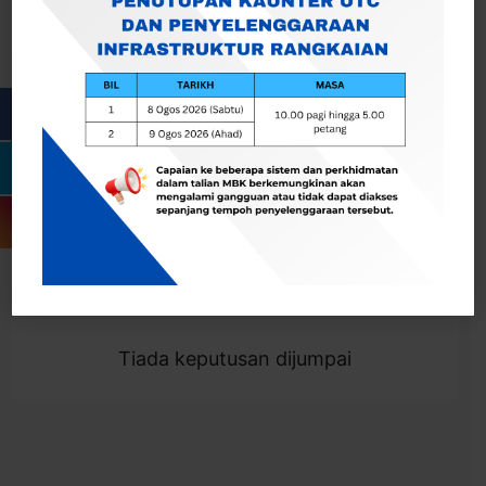
Cari
Togol Penapis
Showing 0 result
Tiada keputusan dijumpai