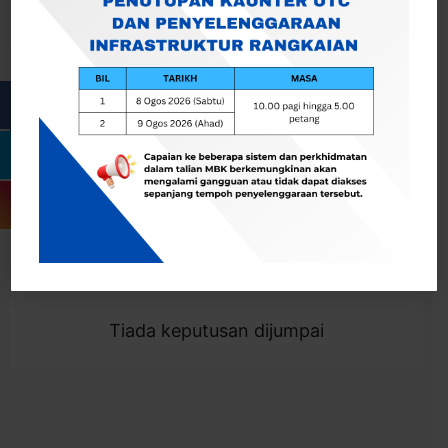
Cari
Togol Penapis
Showing 0 result
Tiada keputusan dijumpai