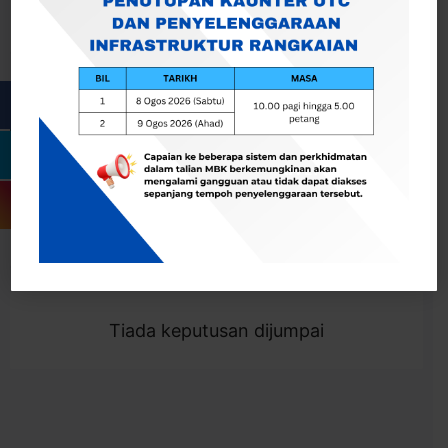
Cari
Togol Penapis
Showing 0 result
Tiada keputusan dijumpai