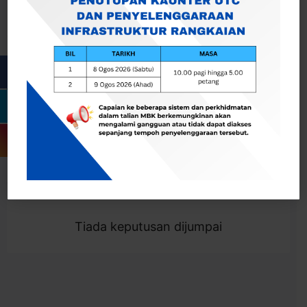
Cari
Togol Penapis
Showing 0 result
Tiada keputusan dijumpai