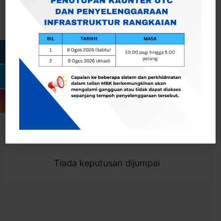
Cari
Togol Penapis
Showing 0 result
Tiada keputusan dijumpai