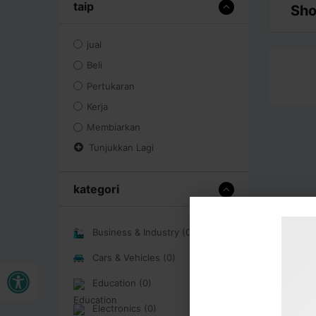
taip
Sho
jual
Beli
Pertukaran
Kerja
Membiarkan
Tunjukkan Lagi
kategori
Business & Industry (0)
Cars & Vehicles (0)
Buka bar alat
Education (0)
Electronics (0)