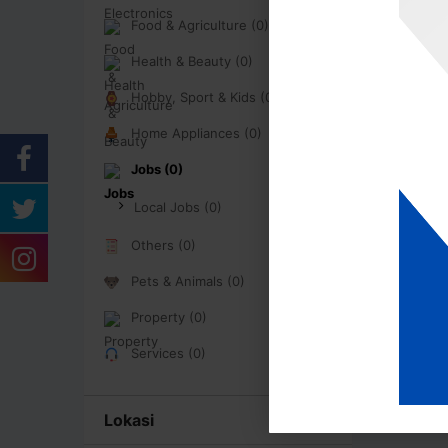
Food & Agriculture (0)
Health & Beauty (0)
Hobby, Sport & Kids (0)
Home Appliances (0)
Jobs (0)
Local Jobs (0)
Others (0)
Pets & Animals (0)
Property (0)
Services (0)
Lokasi