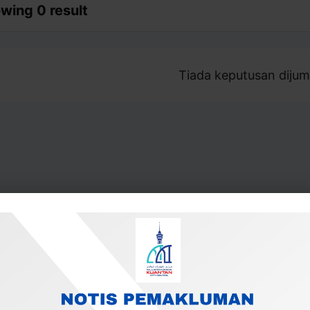
wing 0 result
Tiada keputusan dijum