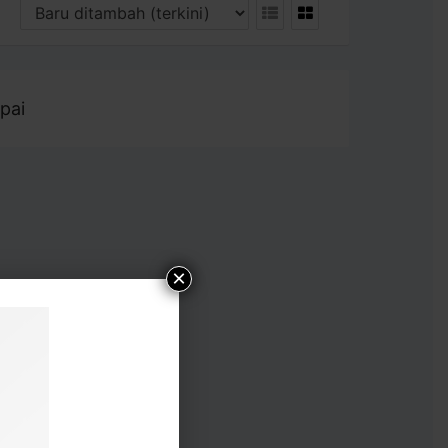
pai
×