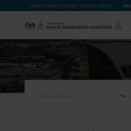
Langkau
adu
(609) 5121666 / 5121555 / 5121618 / 5121619
ke
kandungan
Rumah
Jobs
Port Chester