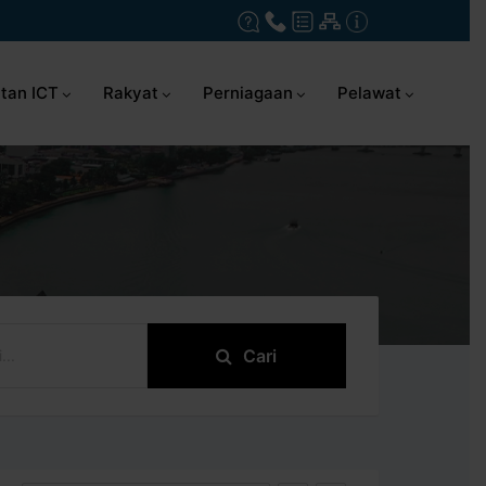
tan ICT
Rakyat
Perniagaan
Pelawat
Cari