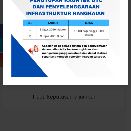
Cari
Togol Penapis
Showing 0 result
Tiada keputusan dijumpai