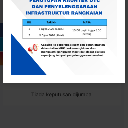
Cari
Togol Penapis
Showing 0 result
Tiada keputusan dijumpai