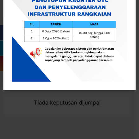
Cari
Togol Penapis
Showing 0 result
Tiada keputusan dijumpai