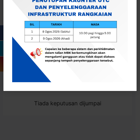
Cari
Togol Penapis
Showing 0 result
Tiada keputusan dijumpai