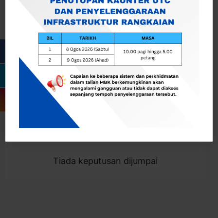
Cari
Togol Penapis
Showing 0 result
Tiada keputusan dijumpai