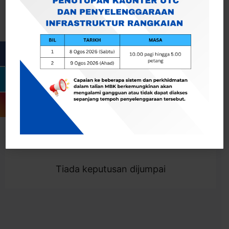
Cari
Togol Penapis
Showing 0 result
Tiada keputusan dijumpai