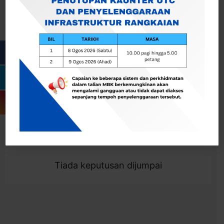
Cari
Togol Penapis
Showing 0 result
Tiada keputusan dijumpai