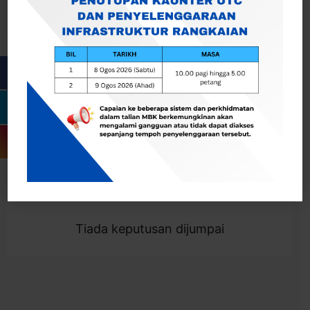
Cari
Togol Penapis
Showing 0 result
Tiada keputusan dijumpai