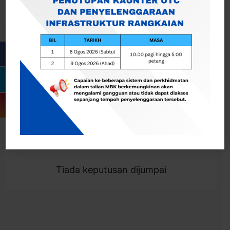
Cari
Togol Penapis
Showing 0 result
Tiada keputusan dijumpai