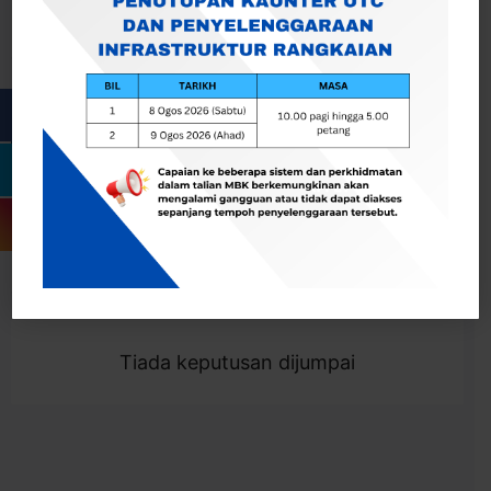
Cari
Togol Penapis
Showing 0 result
Tiada keputusan dijumpai