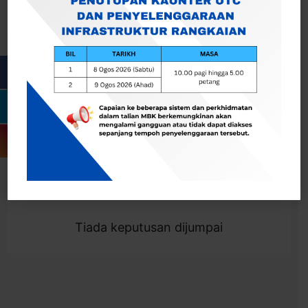
Cari
Togol Penapis
Showing 0 result
Tiada keputusan dijumpai