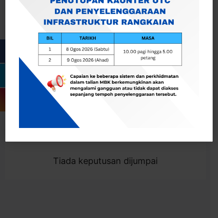
Cari
Togol Penapis
Showing 0 result
Tiada keputusan dijumpai